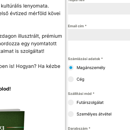
kultúrális lenyomata.
első évtized mérföld kövei
Email cím
*
zdagon illusztrált, prémium
hordozza egy nyomtatott
almat is szolgáltat!
Számlázási adatok
*
őben is! Hogyan? Ha kézbe
Magánszemély
Cég
olod!
Szállítási mód
*
Futárszolgálat
Személyes átvétel
Darabszám
*