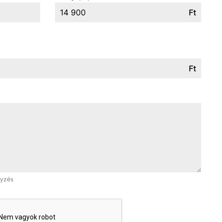
Ft
Ft
gyzés