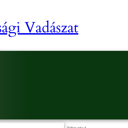
ági Vadászat
Teljes név
*