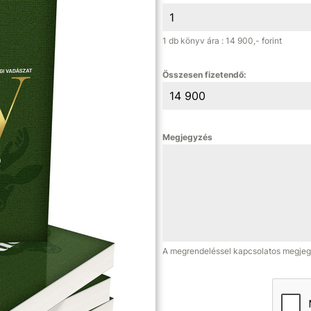
1 db könyv ára : 14 900,- forint
Összesen fizetendő:
Megjegyzés
A megrendeléssel kapcsolatos megje