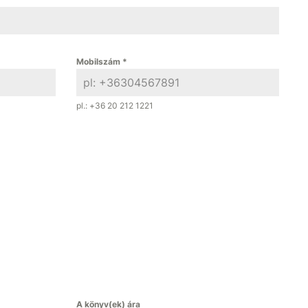
Mobilszám
*
pl.: +36 20 212 1221
A könyv(ek) ára